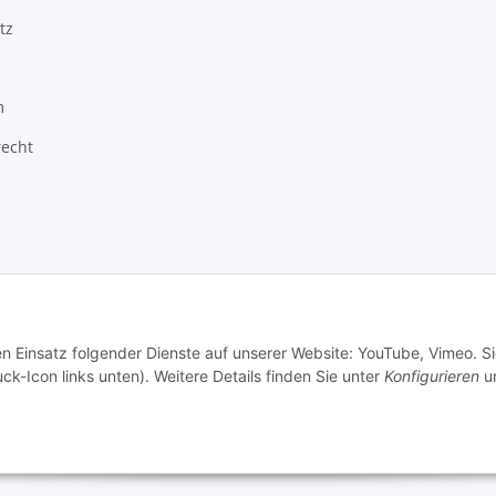
tz
m
recht
© Babett Gapski, Floristik Outlet
en Einsatz folgender Dienste auf unserer Website: YouTube, Vimeo. S
ck-Icon links unten). Weitere Details finden Sie unter
Konfigurieren
un