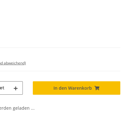
nd abweichend)
et
In den Warenkorb
den geladen ...